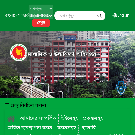
বাংলাদেশ জাতীয় তথ্য বাতায়ন
English
দেখুন
মাধ্যমিক ও উচ্চশিক্ষা অধিদপ্তর
মেনু নির্বাচন করুন
আমাদের সম্পর্কিত
উইংসমূহ
প্রকল্পসমূহ
অফিস ব্যবস্থাপনা ফরম
ফরমসমূহ
গ্যালারি