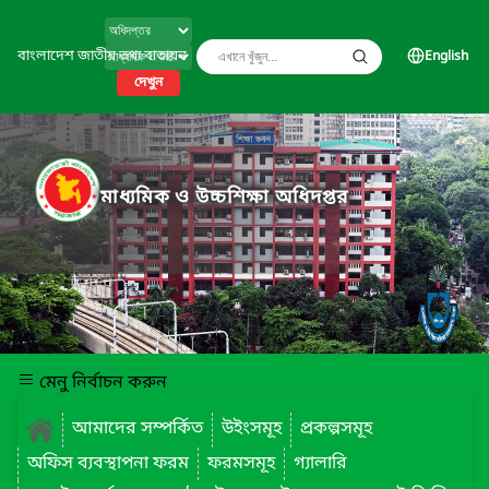
বাংলাদেশ জাতীয় তথ্য বাতায়ন
English
দেখুন
মাধ্যমিক ও উচ্চশিক্ষা অধিদপ্তর
মেনু নির্বাচন করুন
আমাদের সম্পর্কিত
উইংসমূহ
প্রকল্পসমূহ
অফিস ব্যবস্থাপনা ফরম
ফরমসমূহ
গ্যালারি