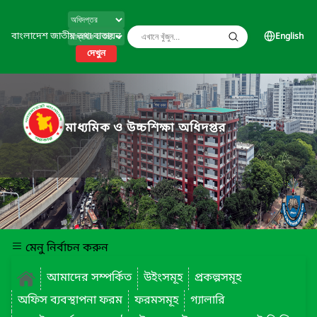
বাংলাদেশ জাতীয় তথ্য বাতায়ন
English
দেখুন
মাধ্যমিক ও উচ্চশিক্ষা অধিদপ্তর
মেনু নির্বাচন করুন
আমাদের সম্পর্কিত
উইংসমূহ
প্রকল্পসমূহ
অফিস ব্যবস্থাপনা ফরম
ফরমসমূহ
গ্যালারি