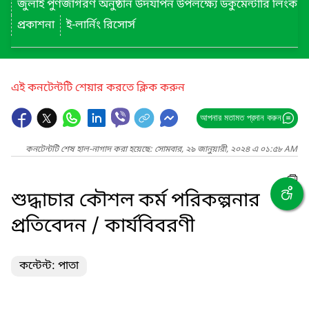
জুলাই পুণর্জাগরণ অনুষ্ঠান উদযাপন উপলক্ষ্যে ডকুমেন্টারি লিংক
প্রকাশনা
ই-লার্নিং রিসোর্স
এই কনটেন্টটি শেয়ার করতে ক্লিক করুন
আপনার মতামত প্রদান করুন
কনটেন্টটি শেষ হাল-নাগাদ করা হয়েছে: সোমবার, ২৯ জানুয়ারী, ২০২৪ এ ০১:৫৮ AM
শুদ্ধাচার কৌশল কর্ম পরিকল্পনার
প্রতিবেদন / কার্যবিবরণী
কন্টেন্ট: পাতা