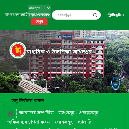
বাংলাদেশ জাতীয় তথ্য বাতায়ন
English
দেখুন
মাধ্যমিক ও উচ্চশিক্ষা অধিদপ্তর
মেনু নির্বাচন করুন
আমাদের সম্পর্কিত
উইংসমূহ
প্রকল্পসমূহ
অফিস ব্যবস্থাপনা ফরম
ফরমসমূহ
গ্যালারি