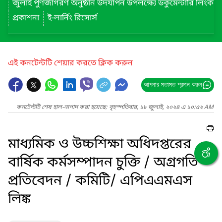
জুলাই পুণর্জাগরণ অনুষ্ঠান উদযাপন উপলক্ষ্যে ডকুমেন্টারি লিংক
প্রকাশনা
ই-লার্নিং রিসোর্স
এই কনটেন্টটি শেয়ার করতে ক্লিক করুন
আপনার মতামত প্রদান করুন
কনটেন্টটি শেষ হাল-নাগাদ করা হয়েছে: বৃহস্পতিবার, ১৮ জুলাই, ২০২৪ এ ১০:৫২ AM
মাধ্যমিক ও উচ্চশিক্ষা অধিদপ্তরের
বার্ষিক কর্মসম্পাদন চুক্তি / অগ্রগতি
প্রতিবেদন / কমিটি/ এপিএএমএস
লিঙ্ক