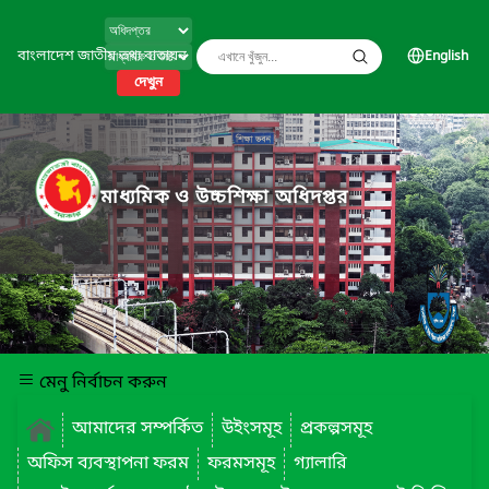
বাংলাদেশ জাতীয় তথ্য বাতায়ন
English
দেখুন
মাধ্যমিক ও উচ্চশিক্ষা অধিদপ্তর
মেনু নির্বাচন করুন
আমাদের সম্পর্কিত
উইংসমূহ
প্রকল্পসমূহ
অফিস ব্যবস্থাপনা ফরম
ফরমসমূহ
গ্যালারি