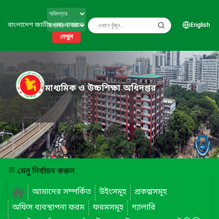
বাংলাদেশ জাতীয় তথ্য বাতায়ন
English
দেখুন
মাধ্যমিক ও উচ্চশিক্ষা অধিদপ্তর
মেনু নির্বাচন করুন
আমাদের সম্পর্কিত
উইংসমূহ
প্রকল্পসমূহ
অফিস ব্যবস্থাপনা ফরম
ফরমসমূহ
গ্যালারি