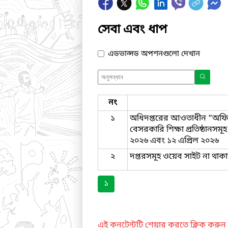
সেবা এবং ধাপ
এডভান্সড অপশনগুলো দেখান
নং
১
অধিদপ্তরের আওতাধীন “অফি
বেসরকারি শিক্ষা প্রতিষ্ঠানস
২০২৬ এবং ১২ এপ্রিল ২০২৬
২
দপ্তরসমূহ ওয়েব সাইট না থাকা
১
এই কনটেন্টটি শেয়ার করতে ক্লিক করুন