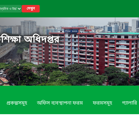
দেখুন
শিক্ষা অধিদপ্তর
প্রকল্পসমূহ
অফিস ব্যবস্থাপনা ফরম
ফরমসমূহ
গ্যালারি