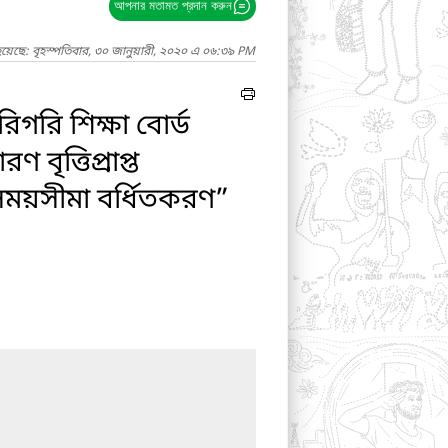
আপনার মতামত প্রদান করুন
য়েছে: বৃহস্পতিবার, ৩০ জানুয়ারী, ২০২০ এ ০৬:৩৯ PM
রিগরি শিক্ষা বোর্ড
 বৃত্তিপ্রাপ্ত
 সময়সীমা বর্ধিতকরণ”