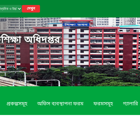
দেখুন
শিক্ষা অধিদপ্তর
প্রকল্পসমূহ
অফিস ব্যবস্থাপনা ফরম
ফরমসমূহ
গ্যালারি