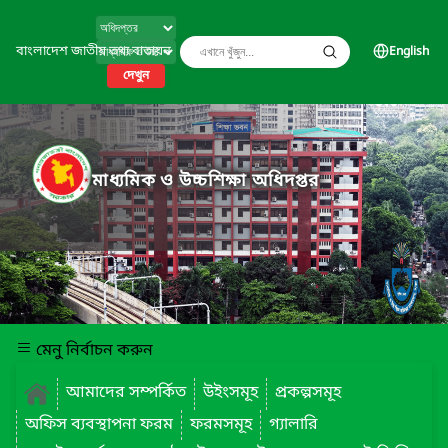
বাংলাদেশ জাতীয় তথ্য বাতায়ন
English
দেখুন
মাধ্যমিক ও উচ্চশিক্ষা অধিদপ্তর
মেনু নির্বাচন করুন
আমাদের সম্পর্কিত
উইংসমূহ
প্রকল্পসমূহ
অফিস ব্যবস্থাপনা ফরম
ফরমসমূহ
গ্যালারি