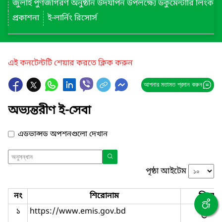
জুলাই পুণর্জাগরণ অনুষ্ঠান উদযাপন উপলক্ষ্যে ডকুমেন্টারি লিংক
প্রকাশনা
ই-লার্নিং রিসোর্স
এই কনটেন্টটি শেয়ার করতে ক্লিক করুন
আপনার মতামত প্রদান করুন
অভ্যন্তরীণ ই-সেবা
এডভান্সড অপশনগুলো দেখান
পৃষ্ঠা আইটেম
নং
শিরোনাম
লিংক
১
https://www.emis.gov.bd