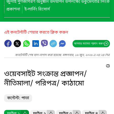
জুলাই পুণর্জাগরণ অনুষ্ঠান উদযাপন উপলক্ষ্যে ডকুমেন্টারি লিংক
প্রকাশনা
ই-লার্নিং রিসোর্স
এই কনটেন্টটি শেয়ার করতে ক্লিক করুন
আপনার মতামত প্রদান করুন
কনটেন্টটি শেষ হাল-নাগাদ করা হয়েছে: মঙ্গলবার, ১৬ জুন, ২০২৬ এ ০৪:২৪ PM
ওয়েবসাইট সংক্রান্ত প্রজ্ঞাপন/
নীতিমালা/ পরিপত্র/ কাঠামো
কন্টেন্ট: পাতা
ফাইল ১
ফাইল ২
ফাইল ৩
ফাইল ৪