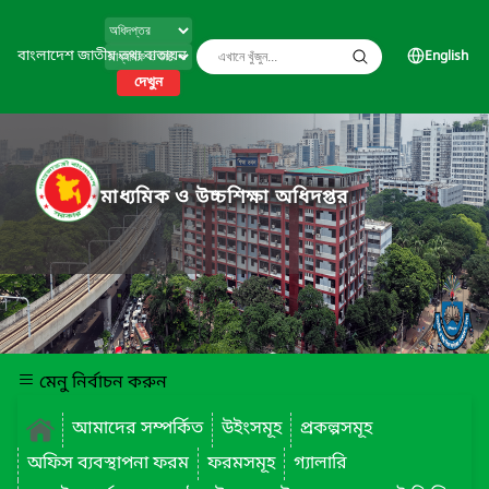
বাংলাদেশ জাতীয় তথ্য বাতায়ন
English
দেখুন
মাধ্যমিক ও উচ্চশিক্ষা অধিদপ্তর
মেনু নির্বাচন করুন
আমাদের সম্পর্কিত
উইংসমূহ
প্রকল্পসমূহ
অফিস ব্যবস্থাপনা ফরম
ফরমসমূহ
গ্যালারি