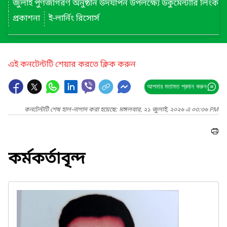
জুলাই পুণর্জাগরণ অনুষ্ঠান উদযাপন উপলক্ষ্যে ডকুমেন্টারি লিংক
প্রকাশনা
ই-লার্নিং রিসোর্স
এই কনটেন্টটি শেয়ার করতে ক্লিক করুন
আপনার মতামত প্রদান করুন
কনটেন্টটি শেষ হাল-নাগাদ করা হয়েছে: মঙ্গলবার, ২১ জুলাই, ২০২৬ এ ০৩:৩৬ PM
কর্মকর্তাবৃন্দ