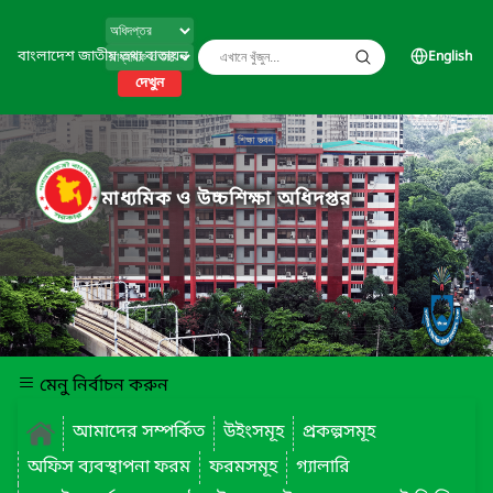
বাংলাদেশ জাতীয় তথ্য বাতায়ন
English
দেখুন
মাধ্যমিক ও উচ্চশিক্ষা অধিদপ্তর
মেনু নির্বাচন করুন
আমাদের সম্পর্কিত
উইংসমূহ
প্রকল্পসমূহ
অফিস ব্যবস্থাপনা ফরম
ফরমসমূহ
গ্যালারি