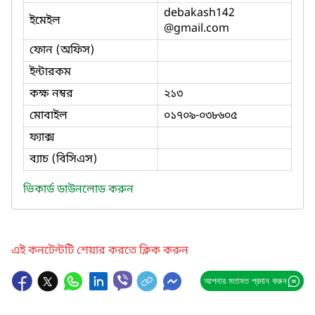
debakash142
ইমেইল
@gmail.com
ফোন (অফিস)
ইন্টারকম
কক্ষ নম্বর
২১৩
মোবাইল
০১৭০৯-০৩৮৬০৫
ফ্যাক্স
ব্যাচ (বিসিএস)
ভিকার্ড ডাউনলোড করুন
এই কনটেন্টটি শেয়ার করতে ক্লিক করুন
আপনার মতামত প্রদান করুন