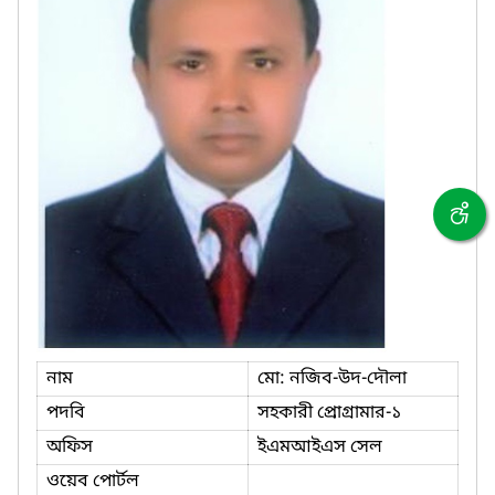
নাম
মো: নজিব-উদ-দৌলা
পদবি
সহকারী প্রোগ্রামার-১
অফিস
ইএমআইএস সেল
ওয়েব পোর্টল