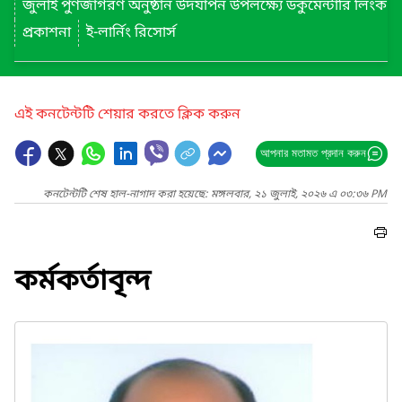
জুলাই পুণর্জাগরণ অনুষ্ঠান উদযাপন উপলক্ষ্যে ডকুমেন্টারি লিংক
প্রকাশনা
ই-লার্নিং রিসোর্স
এই কনটেন্টটি শেয়ার করতে ক্লিক করুন
আপনার মতামত প্রদান করুন
কনটেন্টটি শেষ হাল-নাগাদ করা হয়েছে: মঙ্গলবার, ২১ জুলাই, ২০২৬ এ ০৩:৩৬ PM
কর্মকর্তাবৃন্দ