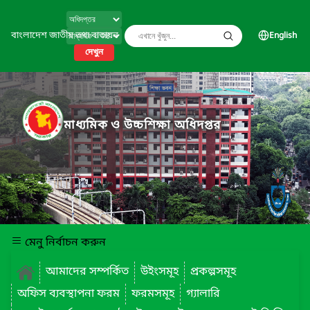
বাংলাদেশ জাতীয় তথ্য বাতায়ন
English
দেখুন
মাধ্যমিক ও উচ্চশিক্ষা অধিদপ্তর
মেনু নির্বাচন করুন
আমাদের সম্পর্কিত
উইংসমূহ
প্রকল্পসমূহ
অফিস ব্যবস্থাপনা ফরম
ফরমসমূহ
গ্যালারি