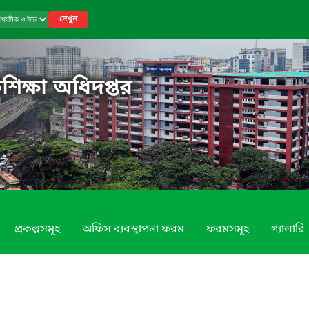
দেখুন
শিক্ষা অধিদপ্তর
প্রকল্পসমূহ
অফিস ব্যবস্থাপনা ফরম
ফরমসমূহ
গ্যালারি