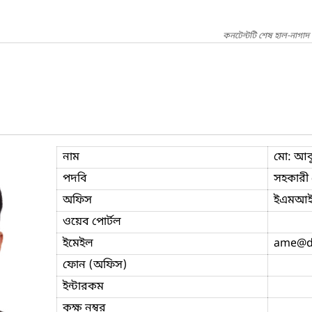
কনটেন্টটি শেষ হাল-নাগাদ
নাম
মো: আব
পদবি
সহকারী ম
অফিস
ইএমআই
ওয়েব পোর্টল
ইমেইল
ame
@d
ফোন (অফিস)
ইন্টারকম
কক্ষ নম্বর