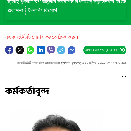
জুলাই পুণর্জাগরণ অনুষ্ঠান উদযাপন উপলক্ষ্যে ডকুমেন্টারি লিংক
প্রকাশনা
ই-লার্নিং রিসোর্স
এই কনটেন্টটি শেয়ার করতে ক্লিক করুন
আপনার মতামত প্রদান করুন
কনটেন্টটি শেষ হাল-নাগাদ করা হয়েছে: বুধবার, ২২ এপ্রিল, ২০২৬ এ ১০:২৬ AM
কর্মকর্তাবৃন্দ