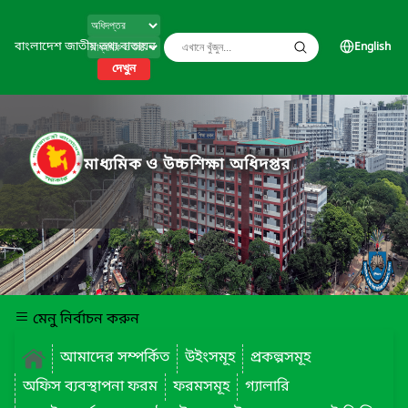
বাংলাদেশ জাতীয় তথ্য বাতায়ন
English
দেখুন
মাধ্যমিক ও উচ্চশিক্ষা অধিদপ্তর
মেনু নির্বাচন করুন
আমাদের সম্পর্কিত
উইংসমূহ
প্রকল্পসমূহ
অফিস ব্যবস্থাপনা ফরম
ফরমসমূহ
গ্যালারি