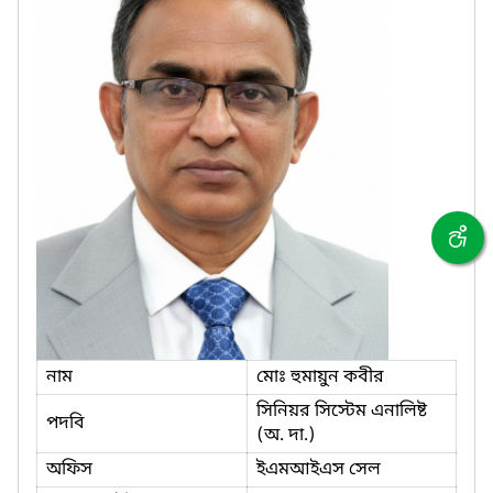
নাম
মোঃ হুমায়ুন কবীর
সিনিয়র সিস্টেম এনালিষ্ট
পদবি
(অ. দা.)
অফিস
ইএমআইএস সেল