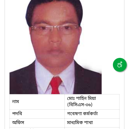
মোঃ শাহিন মিয়া
নাম
(বিসিএস-৩৬)
পদবি
গবেষণা কর্মকর্তা
অফিস
মাধ্যমিক শাখা