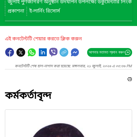
জুলাই পুণর্জাগরণ অনুষ্ঠান উদযাপন উপলক্ষ্যে ডকুমেন্টারি লিংক
প্রকাশনা
ই-লার্নিং রিসোর্স
এই কনটেন্টটি শেয়ার করতে ক্লিক করুন
আপনার মতামত প্রদান করুন
কনটেন্টটি শেষ হাল-নাগাদ করা হয়েছে: মঙ্গলবার, ২১ জুলাই, ২০২৬ এ ০৩:৩৬ PM
কর্মকর্তাবৃন্দ