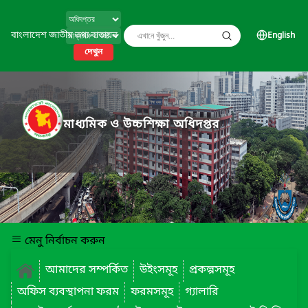
বাংলাদেশ জাতীয় তথ্য বাতায়ন
English
দেখুন
মাধ্যমিক ও উচ্চশিক্ষা অধিদপ্তর
মেনু নির্বাচন করুন
আমাদের সম্পর্কিত
উইংসমূহ
প্রকল্পসমূহ
অফিস ব্যবস্থাপনা ফরম
ফরমসমূহ
গ্যালারি