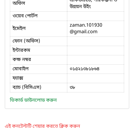
একিউএইউ, পরিকল্পনা ও
অফিস
উন্নয়ন উইং
ওয়েব পোর্টল
zaman.101930
ইমেইল
@gmail.com
ফোন (অফিস)
ইন্টারকম
কক্ষ নম্বর
মোবাইল
০১৫২১৩৮১৮৬৪
ফ্যাক্স
ব্যাচ (বিসিএস)
৩৮
ভিকার্ড ডাউনলোড করুন
এই কনটেন্টটি শেয়ার করতে ক্লিক করুন