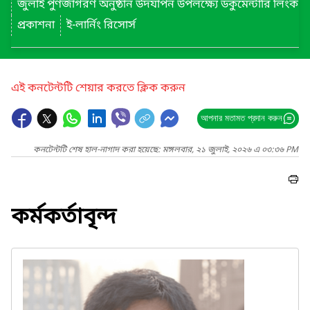
জুলাই পুণর্জাগরণ অনুষ্ঠান উদযাপন উপলক্ষ্যে ডকুমেন্টারি লিংক
প্রকাশনা
ই-লার্নিং রিসোর্স
এই কনটেন্টটি শেয়ার করতে ক্লিক করুন
আপনার মতামত প্রদান করুন
কনটেন্টটি শেষ হাল-নাগাদ করা হয়েছে: মঙ্গলবার, ২১ জুলাই, ২০২৬ এ ০৩:৩৬ PM
কর্মকর্তাবৃন্দ