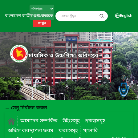
বাংলাদেশ জাতীয় তথ্য বাতায়ন
English
দেখুন
মাধ্যমিক ও উচ্চশিক্ষা অধিদপ্তর
মেনু নির্বাচন করুন
আমাদের সম্পর্কিত
উইংসমূহ
প্রকল্পসমূহ
অফিস ব্যবস্থাপনা ফরম
ফরমসমূহ
গ্যালারি