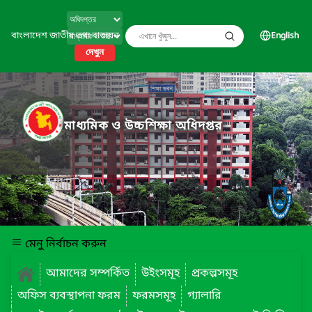
বাংলাদেশ জাতীয় তথ্য বাতায়ন
English
দেখুন
মাধ্যমিক ও উচ্চশিক্ষা অধিদপ্তর
মেনু নির্বাচন করুন
আমাদের সম্পর্কিত
উইংসমূহ
প্রকল্পসমূহ
অফিস ব্যবস্থাপনা ফরম
ফরমসমূহ
গ্যালারি