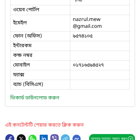
শাখা
ওয়েব পোর্টল
nazrul.mew
ইমেইল
@gmail.com
ফোন (অফিস)
৯৫৭৪১০৫
ইন্টারকম
কক্ষ নম্বর
মোবাইল
০১৭১৬৫৯৪৫২৭
ফ্যাক্স
ব্যাচ (বিসিএস)
ভিকার্ড ডাউনলোড করুন
এই কনটেন্টটি শেয়ার করতে ক্লিক করুন
আপনার মতামত প্রদান করুন