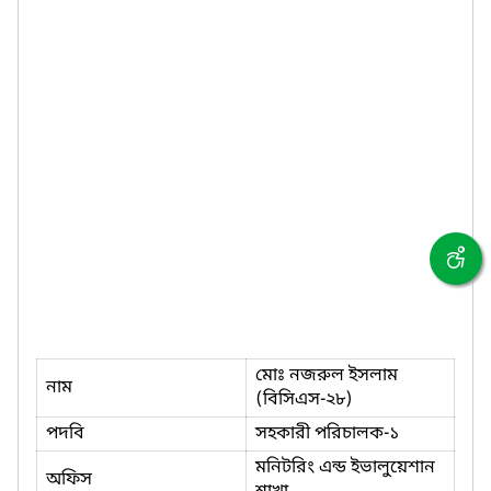
মোঃ নজরুল ইসলাম
নাম
(বিসিএস-২৮)
পদবি
সহকারী পরিচালক-১
মনিটরিং এন্ড ইভালুয়েশান
অফিস