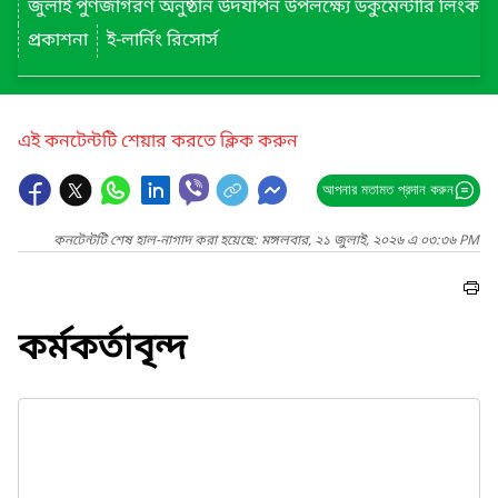
জুলাই পুণর্জাগরণ অনুষ্ঠান উদযাপন উপলক্ষ্যে ডকুমেন্টারি লিংক
প্রকাশনা
ই-লার্নিং রিসোর্স
এই কনটেন্টটি শেয়ার করতে ক্লিক করুন
আপনার মতামত প্রদান করুন
কনটেন্টটি শেষ হাল-নাগাদ করা হয়েছে: মঙ্গলবার, ২১ জুলাই, ২০২৬ এ ০৩:৩৬ PM
কর্মকর্তাবৃন্দ