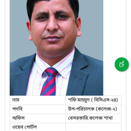
নাম
শফি মাহমুদ ( বিসিএস-২৪)
পদবি
উপ-পরিচালক (কলেজ-২)
অফিস
বেসরকারি কলেজ শাখা
ওয়েব পোর্টল