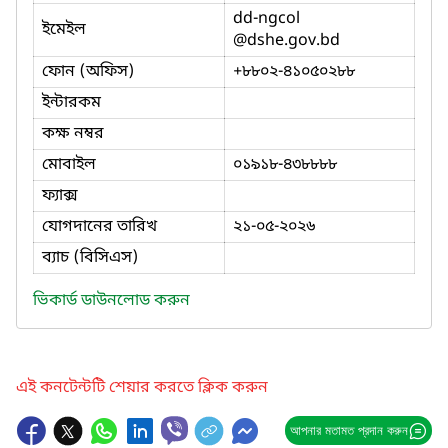
dd-ngcol
ইমেইল
@dshe.gov.bd
ফোন (অফিস)
+৮৮০২-৪১০৫০২৮৮
ইন্টারকম
কক্ষ নম্বর
মোবাইল
০১৯১৮-৪৩৮৮৮৮
ফ্যাক্স
যোগদানের তারিখ
২১-০৫-২০২৬
ব্যাচ (বিসিএস)
ভিকার্ড ডাউনলোড করুন
এই কনটেন্টটি শেয়ার করতে ক্লিক করুন
আপনার মতামত প্রদান করুন