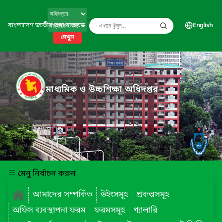
বাংলাদেশ জাতীয় তথ্য বাতায়ন
English
দেখুন
মাধ্যমিক ও উচ্চশিক্ষা অধিদপ্তর
মেনু নির্বাচন করুন
আমাদের সম্পর্কিত
উইংসমূহ
প্রকল্পসমূহ
অফিস ব্যবস্থাপনা ফরম
ফরমসমূহ
গ্যালারি