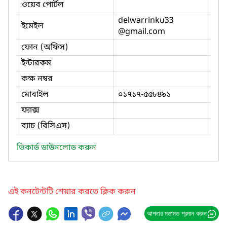
ওয়েব পোর্টল
delwarrinku33
ইমেইল
@gmail.com
ফোন (অফিস)
ইন্টারকম
কক্ষ নম্বর
মোবাইল
০১৭১৭-৫৫৮৪৯১
ফ্যাক্স
ব্যাচ (বিসিএস)
ভিকার্ড ডাউনলোড করুন
এই কনটেন্টটি শেয়ার করতে ক্লিক করুন
আপনার মতামত প্রদান করুন