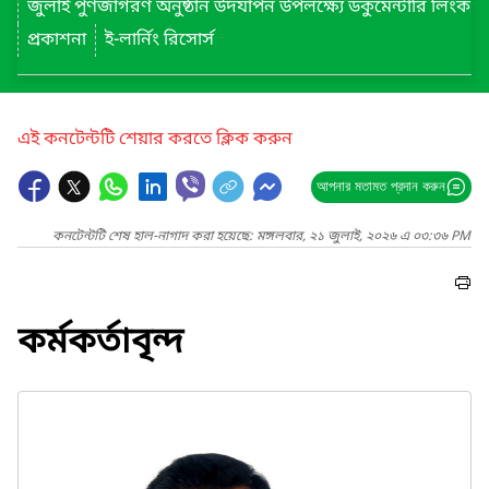
জুলাই পুণর্জাগরণ অনুষ্ঠান উদযাপন উপলক্ষ্যে ডকুমেন্টারি লিংক
প্রকাশনা
ই-লার্নিং রিসোর্স
এই কনটেন্টটি শেয়ার করতে ক্লিক করুন
আপনার মতামত প্রদান করুন
কনটেন্টটি শেষ হাল-নাগাদ করা হয়েছে: মঙ্গলবার, ২১ জুলাই, ২০২৬ এ ০৩:৩৬ PM
কর্মকর্তাবৃন্দ