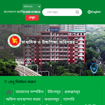
বাংলাদেশ জাতীয় তথ্য বাতায়ন
English
দেখুন
মাধ্যমিক ও উচ্চশিক্ষা অধিদপ্তর
মেনু নির্বাচন করুন
আমাদের সম্পর্কিত
উইংসমূহ
প্রকল্পসমূহ
অফিস ব্যবস্থাপনা ফরম
ফরমসমূহ
গ্যালারি