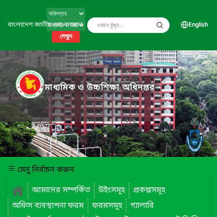
বাংলাদেশ জাতীয় তথ্য বাতায়ন
English
দেখুন
মাধ্যমিক ও উচ্চশিক্ষা অধিদপ্তর
মেনু নির্বাচন করুন
আমাদের সম্পর্কিত
উইংসমূহ
প্রকল্পসমূহ
অফিস ব্যবস্থাপনা ফরম
ফরমসমূহ
গ্যালারি