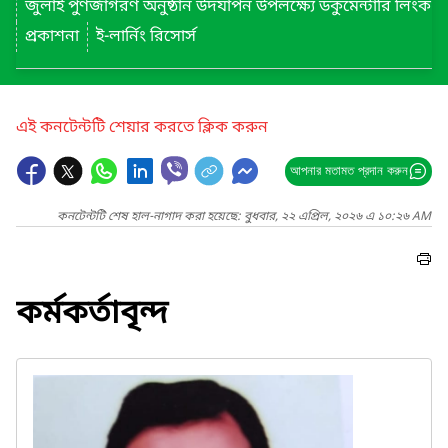
জুলাই পুণর্জাগরণ অনুষ্ঠান উদযাপন উপলক্ষ্যে ডকুমেন্টারি লিংক
প্রকাশনা
ই-লার্নিং রিসোর্স
এই কনটেন্টটি শেয়ার করতে ক্লিক করুন
আপনার মতামত প্রদান করুন
কনটেন্টটি শেষ হাল-নাগাদ করা হয়েছে: বুধবার, ২২ এপ্রিল, ২০২৬ এ ১০:২৬ AM
কর্মকর্তাবৃন্দ