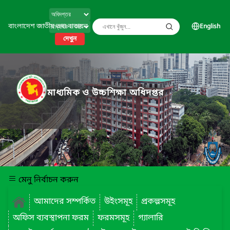
বাংলাদেশ জাতীয় তথ্য বাতায়ন
English
দেখুন
মাধ্যমিক ও উচ্চশিক্ষা অধিদপ্তর
মেনু নির্বাচন করুন
আমাদের সম্পর্কিত
উইংসমূহ
প্রকল্পসমূহ
অফিস ব্যবস্থাপনা ফরম
ফরমসমূহ
গ্যালারি