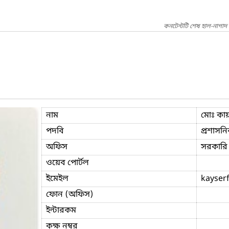
কনটেন্টটি শেষ হাল-নাগাদ
নাম
মোঃ কা
পদবি
প্রশাসনি
অফিস
সরকারি 
ওয়েব পোর্টল
ইমেইল
kayser
ফোন (অফিস)
ইন্টারকম
কক্ষ নম্বর