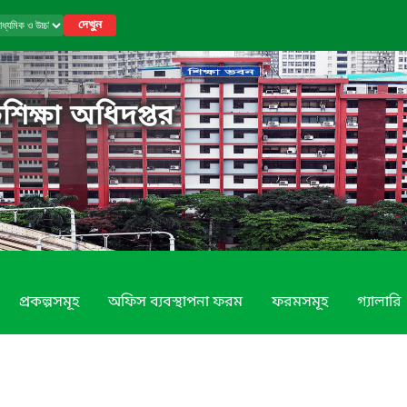
দেখুন
শিক্ষা অধিদপ্তর
প্রকল্পসমূহ
অফিস ব্যবস্থাপনা ফরম
ফরমসমূহ
গ্যালারি