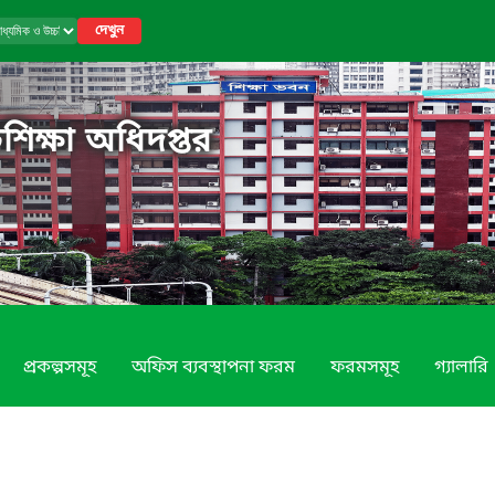
দেখুন
শিক্ষা অধিদপ্তর
প্রকল্পসমূহ
অফিস ব্যবস্থাপনা ফরম
ফরমসমূহ
গ্যালারি