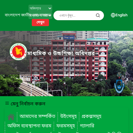
বাংলাদেশ জাতীয় তথ্য বাতায়ন
English
দেখুন
মাধ্যমিক ও উচ্চশিক্ষা অধিদপ্তর
মেনু নির্বাচন করুন
আমাদের সম্পর্কিত
উইংসমূহ
প্রকল্পসমূহ
অফিস ব্যবস্থাপনা ফরম
ফরমসমূহ
গ্যালারি