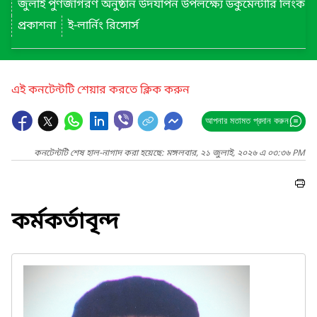
জুলাই পুণর্জাগরণ অনুষ্ঠান উদযাপন উপলক্ষ্যে ডকুমেন্টারি লিংক
প্রকাশনা
ই-লার্নিং রিসোর্স
এই কনটেন্টটি শেয়ার করতে ক্লিক করুন
আপনার মতামত প্রদান করুন
কনটেন্টটি শেষ হাল-নাগাদ করা হয়েছে: মঙ্গলবার, ২১ জুলাই, ২০২৬ এ ০৩:৩৬ PM
কর্মকর্তাবৃন্দ