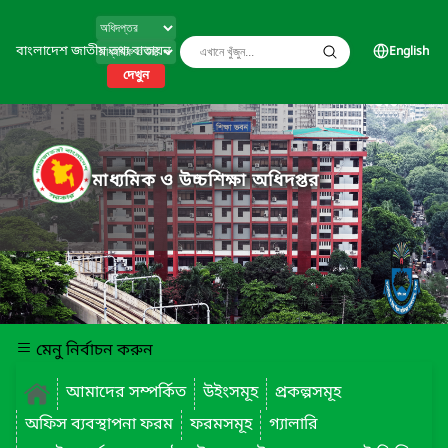
বাংলাদেশ জাতীয় তথ্য বাতায়ন
English
দেখুন
মাধ্যমিক ও উচ্চশিক্ষা অধিদপ্তর
মেনু নির্বাচন করুন
আমাদের সম্পর্কিত
উইংসমূহ
প্রকল্পসমূহ
অফিস ব্যবস্থাপনা ফরম
ফরমসমূহ
গ্যালারি