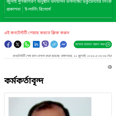
জুলাই পুণর্জাগরণ অনুষ্ঠান উদযাপন উপলক্ষ্যে ডকুমেন্টারি লিংক
প্রকাশনা
ই-লার্নিং রিসোর্স
এই কনটেন্টটি শেয়ার করতে ক্লিক করুন
আপনার মতামত প্রদান করুন
কনটেন্টটি শেষ হাল-নাগাদ করা হয়েছে: মঙ্গলবার, ২১ জুলাই, ২০২৬ এ ০৩:৩৬ PM
কর্মকর্তাবৃন্দ