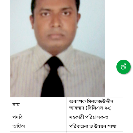
অধ্যাপক মিনহাজউদ্দীন
নাম
আহম্মদ (বিসিএস-২২)
পদবি
সহকারী পরিচালক-৩
অফিস
পরিকল্পনা ও উন্নয়ন শাখা