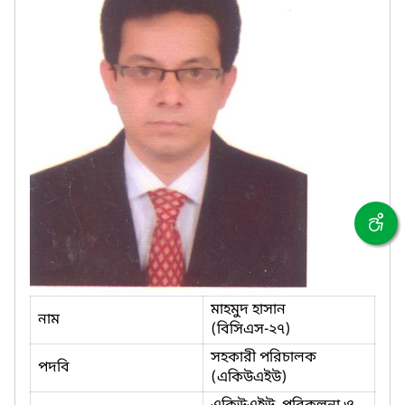
মাহমুদ হাসান
নাম
(বিসিএস-২৭)
সহকারী পরিচালক
পদবি
(একিউএইউ)