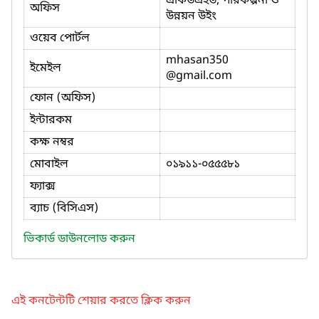
একিউএইউ, পরিকল্পনা ও
অফিস
উন্নয়ন উইং
ওয়েব পোর্টল
mhasan350
ইমেইল
@gmail.com
ফোন (অফিস)
ইন্টারকম
কক্ষ নম্বর
মোবাইল
০১৯১১-০৫৫৫৮১
ফ্যাক্স
ব্যাচ (বিসিএস)
ভিকার্ড ডাউনলোড করুন
এই কনটেন্টটি শেয়ার করতে ক্লিক করুন