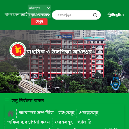
বাংলাদেশ জাতীয় তথ্য বাতায়ন
English
দেখুন
মাধ্যমিক ও উচ্চশিক্ষা অধিদপ্তর
মেনু নির্বাচন করুন
আমাদের সম্পর্কিত
উইংসমূহ
প্রকল্পসমূহ
অফিস ব্যবস্থাপনা ফরম
ফরমসমূহ
গ্যালারি