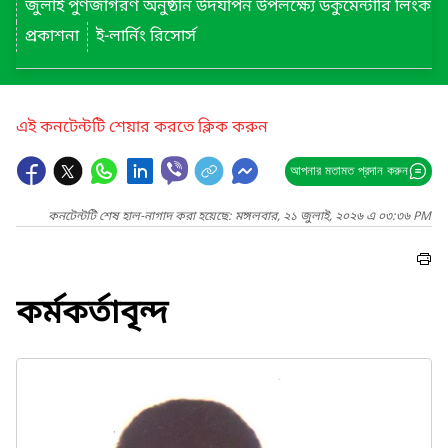
জুলাই পুণর্জাগরণ অনুষ্ঠান উদযাপন উপলক্ষ্যে ডকুমেন্টারি লিংক
প্রকাশনা
ই-লার্নিং রিসোর্স
এই কনটেন্টটি শেয়ার করতে ক্লিক করুন
আপনার মতামত প্রদান করুন
কনটেন্টটি শেষ হাল-নাগাদ করা হয়েছে: মঙ্গলবার, ২১ জুলাই, ২০২৬ এ ০৩:৩৬ PM
কর্মকর্তাবৃন্দ