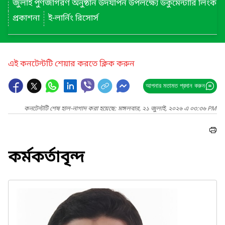
জুলাই পুণর্জাগরণ অনুষ্ঠান উদযাপন উপলক্ষ্যে ডকুমেন্টারি লিংক
প্রকাশনা
ই-লার্নিং রিসোর্স
এই কনটেন্টটি শেয়ার করতে ক্লিক করুন
আপনার মতামত প্রদান করুন
কনটেন্টটি শেষ হাল-নাগাদ করা হয়েছে: মঙ্গলবার, ২১ জুলাই, ২০২৬ এ ০৩:৩৬ PM
কর্মকর্তাবৃন্দ