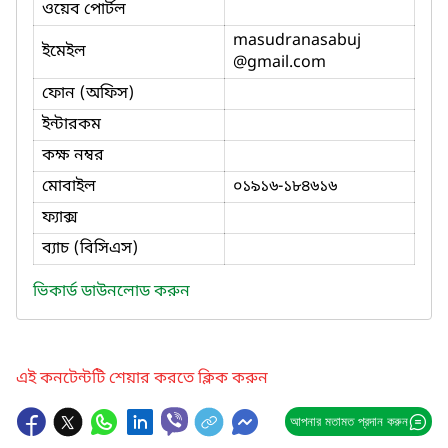
ওয়েব পোর্টল
masudranasabuj
ইমেইল
@gmail.com
ফোন (অফিস)
ইন্টারকম
কক্ষ নম্বর
মোবাইল
০১৯১৬-১৮৪৬১৬
ফ্যাক্স
ব্যাচ (বিসিএস)
ভিকার্ড ডাউনলোড করুন
এই কনটেন্টটি শেয়ার করতে ক্লিক করুন
আপনার মতামত প্রদান করুন