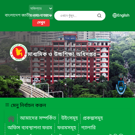
বাংলাদেশ জাতীয় তথ্য বাতায়ন
English
দেখুন
মাধ্যমিক ও উচ্চশিক্ষা অধিদপ্তর
মেনু নির্বাচন করুন
আমাদের সম্পর্কিত
উইংসমূহ
প্রকল্পসমূহ
অফিস ব্যবস্থাপনা ফরম
ফরমসমূহ
গ্যালারি