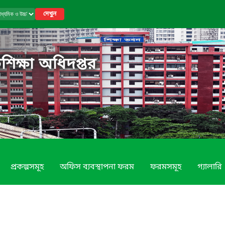
দেখুন
শিক্ষা অধিদপ্তর
প্রকল্পসমূহ
অফিস ব্যবস্থাপনা ফরম
ফরমসমূহ
গ্যালারি