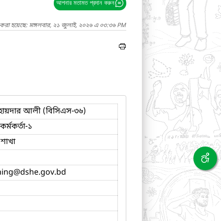
আপনার মতামত প্রদান করুন
 করা হয়েছে: মঙ্গলবার, ২১ জুলাই, ২০২৬ এ ০৩:৩৬ PM
 হায়দার আলী (বিসিএস-৩৬)
র্মকর্তা-১
ণ শাখা
ning
@dshe.gov.bd