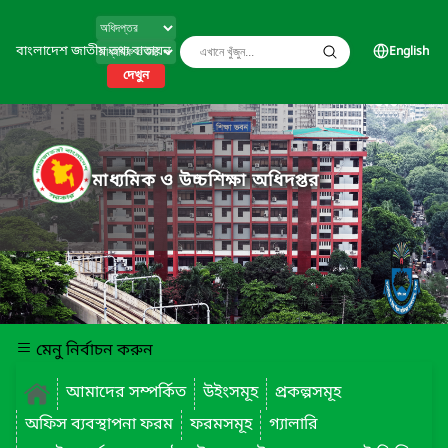
বাংলাদেশ জাতীয় তথ্য বাতায়ন
English
দেখুন
মাধ্যমিক ও উচ্চশিক্ষা অধিদপ্তর
মেনু নির্বাচন করুন
আমাদের সম্পর্কিত
উইংসমূহ
প্রকল্পসমূহ
অফিস ব্যবস্থাপনা ফরম
ফরমসমূহ
গ্যালারি