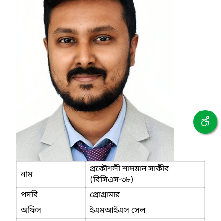
প্রকৌশলী শাদমান সাকীব
নাম
(বিসিএস-৩৮)
পদবি
প্রোগ্রামার
অফিস
ইএমআইএস সেল