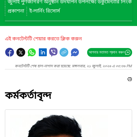
জুলাই পুণর্জাগরণ অনুষ্ঠান উদযাপন উপলক্ষ্যে ডকুমেন্টারি লিংক
প্রকাশনা
ই-লার্নিং রিসোর্স
এই কনটেন্টটি শেয়ার করতে ক্লিক করুন
আপনার মতামত প্রদান করুন
কনটেন্টটি শেষ হাল-নাগাদ করা হয়েছে: মঙ্গলবার, ২১ জুলাই, ২০২৬ এ ০৩:৩৬ PM
কর্মকর্তাবৃন্দ