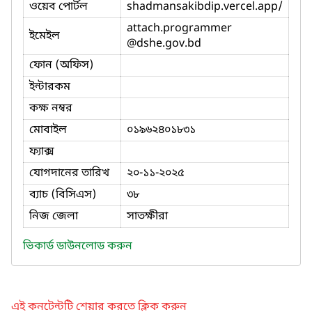
ওয়েব পোর্টল
shadmansakibdip.vercel.app/
attach.programmer
ইমেইল
@dshe.gov.bd
ফোন (অফিস)
ইন্টারকম
কক্ষ নম্বর
মোবাইল
০১৯৬২৪০১৮৩১
ফ্যাক্স
যোগদানের তারিখ
২০-১১-২০২৫
ব্যাচ (বিসিএস)
৩৮
নিজ জেলা
সাতক্ষীরা
ভিকার্ড ডাউনলোড করুন
এই কনটেন্টটি শেয়ার করতে ক্লিক করুন