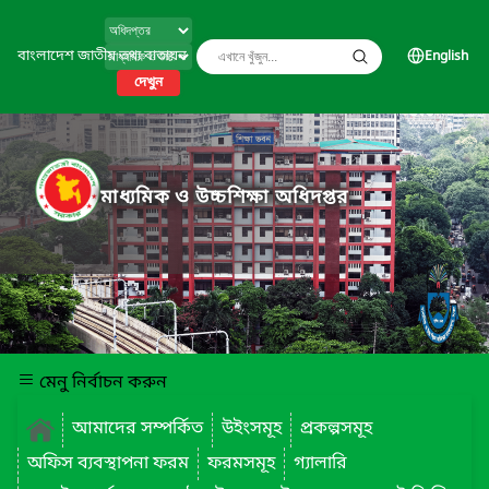
বাংলাদেশ জাতীয় তথ্য বাতায়ন
English
দেখুন
মাধ্যমিক ও উচ্চশিক্ষা অধিদপ্তর
মেনু নির্বাচন করুন
আমাদের সম্পর্কিত
উইংসমূহ
প্রকল্পসমূহ
অফিস ব্যবস্থাপনা ফরম
ফরমসমূহ
গ্যালারি