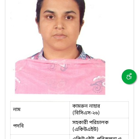
কামরুন নাহার
নাম
(বিসিএস-২৬)
সহকারী পরিচালক
পদবি
(একিউএইউ)