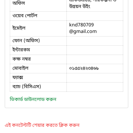
একিউএইউ, পরিকল্পনা ও
অফিস
উন্নয়ন উইং
ওয়েব পোর্টল
knd780709
ইমেইল
@gmail.com
ফোন (অফিস)
ইন্টারকম
কক্ষ নম্বর
মোবাইল
০১৫৫২৪২৩৪৬৯
ফ্যাক্স
ব্যাচ (বিসিএস)
ভিকার্ড ডাউনলোড করুন
এই কনটেন্টটি শেয়ার করতে ক্লিক করুন