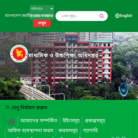
বাংলাদেশ জাতীয় তথ্য বাতায়ন
English
দেখুন
মাধ্যমিক ও উচ্চশিক্ষা অধিদপ্তর
মেনু নির্বাচন করুন
আমাদের সম্পর্কিত
উইংসমূহ
প্রকল্পসমূহ
অফিস ব্যবস্থাপনা ফরম
ফরমসমূহ
গ্যালারি