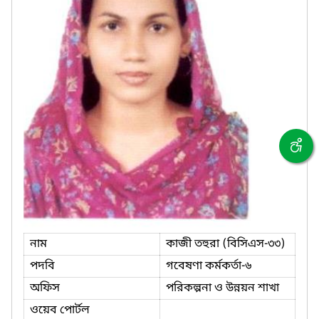
নাম
কাজী তহুরা (বিসিএস-৩৩)
পদবি
গবেষণা কর্মকর্তা-৬
অফিস
পরিকল্পনা ও উন্নয়ন শাখা
ওয়েব পোর্টল