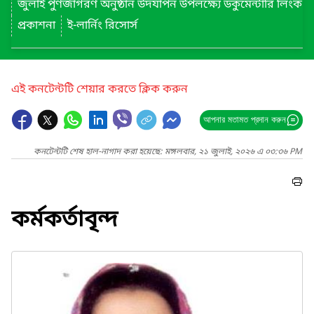
জুলাই পুণর্জাগরণ অনুষ্ঠান উদযাপন উপলক্ষ্যে ডকুমেন্টারি লিংক
প্রকাশনা
ই-লার্নিং রিসোর্স
এই কনটেন্টটি শেয়ার করতে ক্লিক করুন
আপনার মতামত প্রদান করুন
কনটেন্টটি শেষ হাল-নাগাদ করা হয়েছে: মঙ্গলবার, ২১ জুলাই, ২০২৬ এ ০৩:৩৬ PM
কর্মকর্তাবৃন্দ