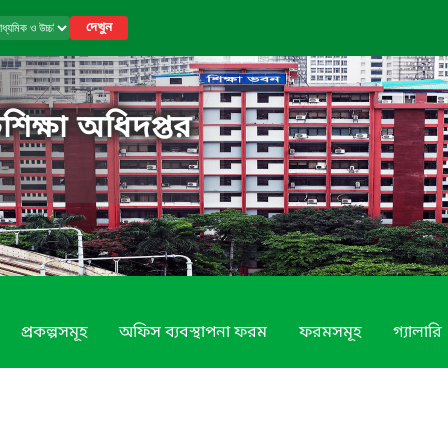
দেখুন
শিক্ষা অধিদপ্তর
প্রকল্পসমূহ
অফিস ব্যবস্থাপনা ফরম
ফরমসমূহ
গ্যালারি