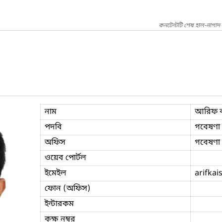
কনটেন্টটি শেষ হাল-নাগাদ
নাম
আরিফ ক
পদবি
গবেষণা ক
অফিস
গবেষণা 
ওয়েব পোর্টল
ইমেইল
arifkai
ফোন (অফিস)
ইন্টারকম
কক্ষ নম্বর