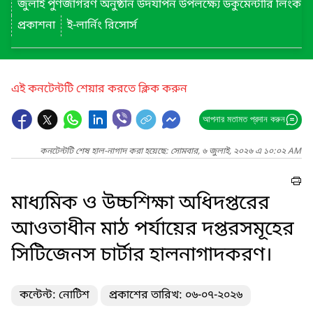
জুলাই পুণর্জাগরণ অনুষ্ঠান উদযাপন উপলক্ষ্যে ডকুমেন্টারি লিংক
প্রকাশনা
ই-লার্নিং রিসোর্স
এই কনটেন্টটি শেয়ার করতে ক্লিক করুন
আপনার মতামত প্রদান করুন
কনটেন্টটি শেষ হাল-নাগাদ করা হয়েছে: সোমবার, ৬ জুলাই, ২০২৬ এ ১০:০২ AM
মাধ্যমিক ও উচ্চশিক্ষা অধিদপ্তরের
আওতাধীন মাঠ পর্যায়ের দপ্তরসমূহের
সিটিজেনস চার্টার হালনাগাদকরণ।
কন্টেন্ট: নোটিশ
প্রকাশের তারিখ: ০৬-০৭-২০২৬