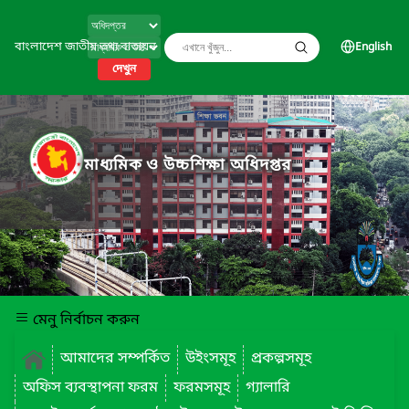
বাংলাদেশ জাতীয় তথ্য বাতায়ন
English
দেখুন
মাধ্যমিক ও উচ্চশিক্ষা অধিদপ্তর
মেনু নির্বাচন করুন
আমাদের সম্পর্কিত
উইংসমূহ
প্রকল্পসমূহ
অফিস ব্যবস্থাপনা ফরম
ফরমসমূহ
গ্যালারি