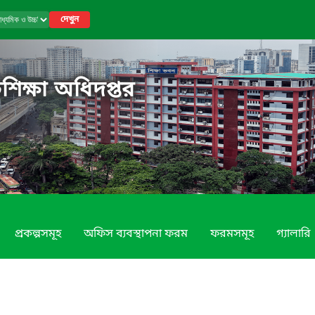
দেখুন
শিক্ষা অধিদপ্তর
প্রকল্পসমূহ
অফিস ব্যবস্থাপনা ফরম
ফরমসমূহ
গ্যালারি