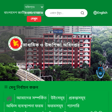
বাংলাদেশ জাতীয় তথ্য বাতায়ন
English
দেখুন
মাধ্যমিক ও উচ্চশিক্ষা অধিদপ্তর
মেনু নির্বাচন করুন
আমাদের সম্পর্কিত
উইংসমূহ
প্রকল্পসমূহ
অফিস ব্যবস্থাপনা ফরম
ফরমসমূহ
গ্যালারি