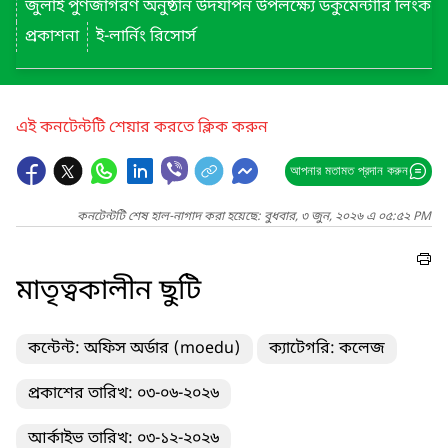
জুলাই পুণর্জাগরণ অনুষ্ঠান উদযাপন উপলক্ষ্যে ডকুমেন্টারি লিংক
প্রকাশনা
ই-লার্নিং রিসোর্স
এই কনটেন্টটি শেয়ার করতে ক্লিক করুন
আপনার মতামত প্রদান করুন
কনটেন্টটি শেষ হাল-নাগাদ করা হয়েছে: বুধবার, ৩ জুন, ২০২৬ এ ০৫:৫২ PM
মাতৃত্বকালীন ছুটি
কন্টেন্ট: অফিস অর্ডার (moedu)
ক্যাটেগরি: কলেজ
প্রকাশের তারিখ: ০৩-০৬-২০২৬
আর্কাইভ তারিখ: ০৩-১২-২০২৬