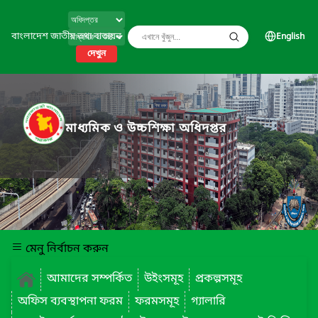
বাংলাদেশ জাতীয় তথ্য বাতায়ন
English
দেখুন
মাধ্যমিক ও উচ্চশিক্ষা অধিদপ্তর
মেনু নির্বাচন করুন
আমাদের সম্পর্কিত
উইংসমূহ
প্রকল্পসমূহ
অফিস ব্যবস্থাপনা ফরম
ফরমসমূহ
গ্যালারি