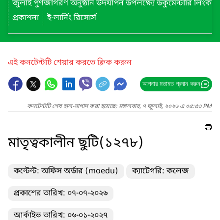
জুলাই পুণর্জাগরণ অনুষ্ঠান উদযাপন উপলক্ষ্যে ডকুমেন্টারি লিংক
প্রকাশনা
ই-লার্নিং রিসোর্স
এই কনটেন্টটি শেয়ার করতে ক্লিক করুন
আপনার মতামত প্রদান করুন
কনটেন্টটি শেষ হাল-নাগাদ করা হয়েছে: মঙ্গলবার, ৭ জুলাই, ২০২৬ এ ০৫:৫৩ PM
মাতৃত্বকালীন ছুটি(১২৭৮)
কন্টেন্ট: অফিস অর্ডার (moedu)
ক্যাটেগরি: কলেজ
প্রকাশের তারিখ: ০৭-০৭-২০২৬
আর্কাইভ তারিখ: ০৬-০১-২০২৭