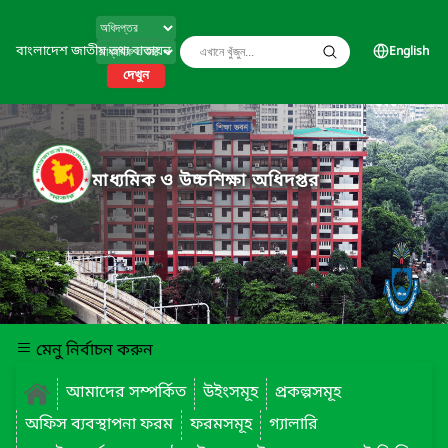
বাংলাদেশ জাতীয় তথ্য বাতায়ন
English
দেখুন
মাধ্যমিক ও উচ্চশিক্ষা অধিদপ্তর
মেনু নির্বাচন করুন
আমাদের সম্পর্কিত
উইংসমূহ
প্রকল্পসমূহ
অফিস ব্যবস্থাপনা ফরম
ফরমসমূহ
গ্যালারি