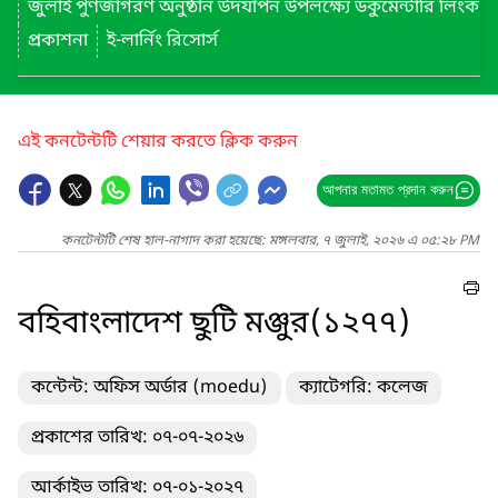
জুলাই পুণর্জাগরণ অনুষ্ঠান উদযাপন উপলক্ষ্যে ডকুমেন্টারি লিংক
প্রকাশনা
ই-লার্নিং রিসোর্স
এই কনটেন্টটি শেয়ার করতে ক্লিক করুন
আপনার মতামত প্রদান করুন
কনটেন্টটি শেষ হাল-নাগাদ করা হয়েছে: মঙ্গলবার, ৭ জুলাই, ২০২৬ এ ০৫:২৮ PM
বহিবাংলাদেশ ছুটি মঞ্জুর(১২৭৭)
কন্টেন্ট: অফিস অর্ডার (moedu)
ক্যাটেগরি: কলেজ
প্রকাশের তারিখ: ০৭-০৭-২০২৬
আর্কাইভ তারিখ: ০৭-০১-২০২৭