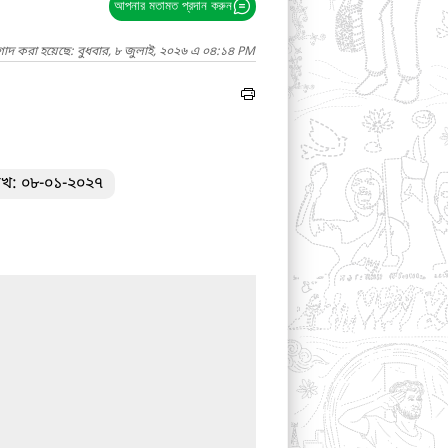
আপনার মতামত প্রদান করুন
গাদ করা হয়েছে: বুধবার, ৮ জুলাই, ২০২৬ এ ০৪:১৪ PM
িখ: ০৮-০১-২০২৭