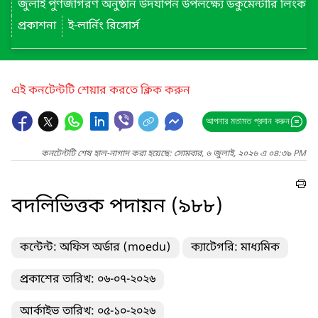
জুলাই পুণর্জাগরণ অনুষ্ঠান উদযাপন উপলক্ষ্যে ডকুমেন্টারি লিংক
প্রকাশনা
ই-লার্নিং রিসোর্স
এই কনটেন্টটি শেয়ার করতে ক্লিক করুন
আপনার মতামত প্রদান করুন
কনটেন্টটি শেষ হাল-নাগাদ করা হয়েছে: সোমবার, ৬ জুলাই, ২০২৬ এ ০৪:৩৯ PM
বদলিভিত্তক পদায়ন (৯৮৮)
কন্টেন্ট: অফিস অর্ডার (moedu)
ক্যাটেগরি: মাধ্যমিক
প্রকাশের তারিখ: ০৬-০৭-২০২৬
আর্কাইভ তারিখ: ০৫-১০-২০২৬