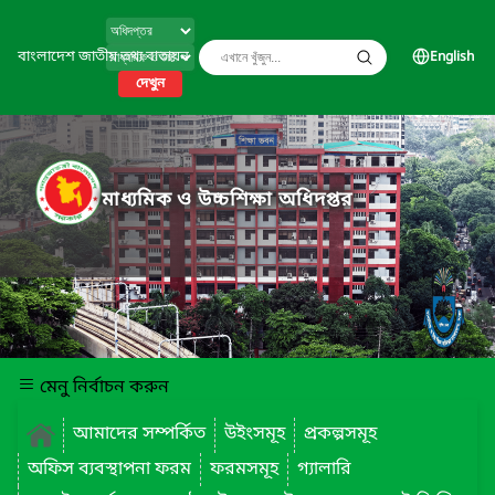
বাংলাদেশ জাতীয় তথ্য বাতায়ন
English
দেখুন
মাধ্যমিক ও উচ্চশিক্ষা অধিদপ্তর
মেনু নির্বাচন করুন
আমাদের সম্পর্কিত
উইংসমূহ
প্রকল্পসমূহ
অফিস ব্যবস্থাপনা ফরম
ফরমসমূহ
গ্যালারি