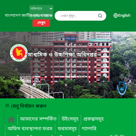
বাংলাদেশ জাতীয় তথ্য বাতায়ন
English
দেখুন
মাধ্যমিক ও উচ্চশিক্ষা অধিদপ্তর
মেনু নির্বাচন করুন
আমাদের সম্পর্কিত
উইংসমূহ
প্রকল্পসমূহ
অফিস ব্যবস্থাপনা ফরম
ফরমসমূহ
গ্যালারি