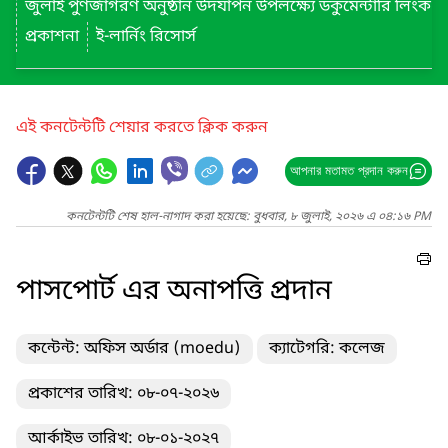
জুলাই পুণর্জাগরণ অনুষ্ঠান উদযাপন উপলক্ষ্যে ডকুমেন্টারি লিংক
প্রকাশনা
ই-লার্নিং রিসোর্স
এই কনটেন্টটি শেয়ার করতে ক্লিক করুন
আপনার মতামত প্রদান করুন
কনটেন্টটি শেষ হাল-নাগাদ করা হয়েছে: বুধবার, ৮ জুলাই, ২০২৬ এ ০৪:১৬ PM
পাসপোর্ট এর অনাপত্তি প্রদান
কন্টেন্ট: অফিস অর্ডার (moedu)
ক্যাটেগরি: কলেজ
প্রকাশের তারিখ: ০৮-০৭-২০২৬
আর্কাইভ তারিখ: ০৮-০১-২০২৭