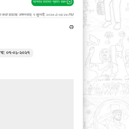
আপনার মতামত প্রদান করুন
দ করা হয়েছে: মঙ্গলবার, ৭ জুলাই, ২০২৬ এ ০৫:২৬ PM
িখ: ০৭-০১-২০২৭