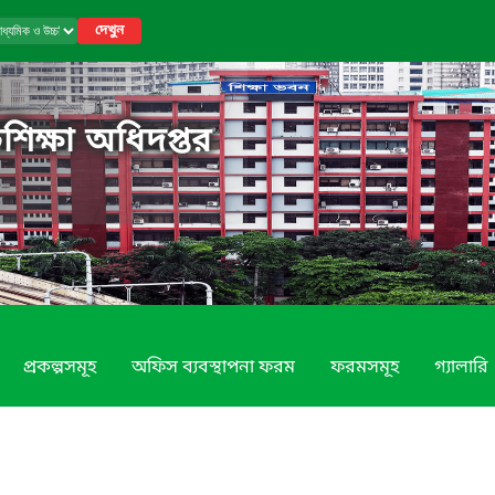
দেখুন
শিক্ষা অধিদপ্তর
প্রকল্পসমূহ
অফিস ব্যবস্থাপনা ফরম
ফরমসমূহ
গ্যালারি