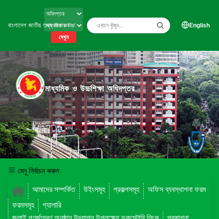
বাংলাদেশ জাতীয় তথ্য বাতায়ন
English
দেখুন
মাধ্যমিক ও উচ্চশিক্ষা অধিদপ্তর
মেনু নির্বাচন করুন
আমাদের সম্পর্কিত
উইংসমূহ
প্রকল্পসমূহ
অফিস ব্যবস্থাপনা ফরম
ফরমসমূহ
গ্যালারি
জুলাই পুণর্জাগরণ অনুষ্ঠান উদযাপন উপলক্ষ্যে ডকুমেন্টারি লিংক
প্রকাশনা