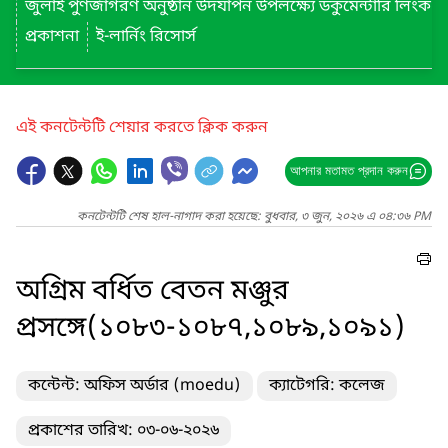
জুলাই পুণর্জাগরণ অনুষ্ঠান উদযাপন উপলক্ষ্যে ডকুমেন্টারি লিংক
প্রকাশনা
ই-লার্নিং রিসোর্স
এই কনটেন্টটি শেয়ার করতে ক্লিক করুন
আপনার মতামত প্রদান করুন
কনটেন্টটি শেষ হাল-নাগাদ করা হয়েছে: বুধবার, ৩ জুন, ২০২৬ এ ০৪:৩৬ PM
অগ্রিম বর্ধিত বেতন মঞ্জুর
প্রসঙ্গে(১০৮৩-১০৮৭,১০৮৯,১০৯১)
কন্টেন্ট: অফিস অর্ডার (moedu)
ক্যাটেগরি: কলেজ
প্রকাশের তারিখ: ০৩-০৬-২০২৬