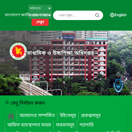
বাংলাদেশ জাতীয় তথ্য বাতায়ন
English
দেখুন
মাধ্যমিক ও উচ্চশিক্ষা অধিদপ্তর
মেনু নির্বাচন করুন
আমাদের সম্পর্কিত
উইংসমূহ
প্রকল্পসমূহ
অফিস ব্যবস্থাপনা ফরম
ফরমসমূহ
গ্যালারি